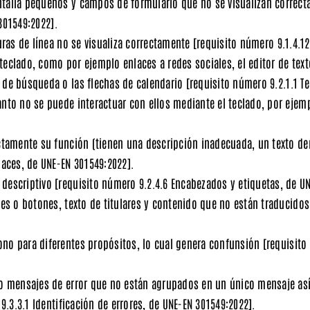
ntalla pequeños y campos de formulario que no se visualizan corre
301549:2022]
.
uras de línea no se visualiza correctamente
[requisito número 9.1.4.12
teclado, como por ejemplo enlaces a redes sociales, el editor de te
 de búsqueda o las flechas de calendario
[requisito número 9.2.1.1 T
anto no se puede interactuar con ellos mediante el teclado, por eje
ectamente su función (tienen una descripción inadecuada, un texto de
laces, de UNE-EN 301549:2022].
 descriptivo
[requisito número 9.2.4.6 Encabezados y etiquetas, de U
ces o botones, texto de titulares y contenido que no están traducido
ono para diferentes propósitos, lo cual genera confunsión
[requisito
 o mensajes de error que no están agrupados en un único mensaje así
9.3.3.1 Identificación de errores, de UNE-EN 301549:2022]
.