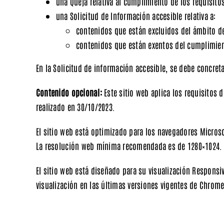
una
Queja
relativa al cumplimiento de los requisito
una
Solicitud de Información accesible
relativa a:
contenidos
que están
excluidos
del
ámbito d
contenidos
que están
exentos
del
cumplimie
En la Solicitud de información accesible, se debe concreta
Contenido opcional:
Este sitio web aplica los requisitos d
realizado en 30/10/2023.
El sitio web está optimizado para los navegadores Microsof
La
resolución
web
mínima
recomendada es de
1280×1024
.
El sitio web está diseñado para su visualización Responsiv
visualización en las últimas versiones vigentes de Chrome